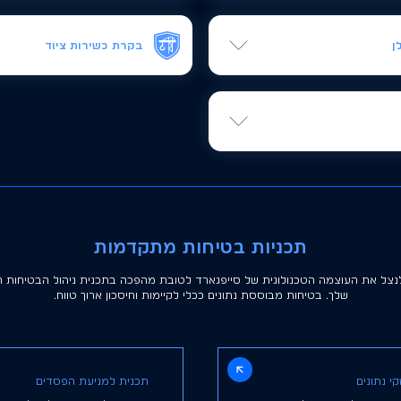
ה על שמירת המוניטין העסקי של
עבור מניהול ציות רגולטורי לניהו
פרטים נוספים
ן
בקרת כשירות ציוד
לקבלני המשנה שלך תוך הקפדה על
הארך את משך חיי הציוד תוך שמי
פרטים נוספים
ד מתקדמות לטובת הרחבת יכולות
 של תרחישי סיכון
תכניות בטיחות מתקדמות
לנצל את העוצמה הטכנולוגית של סייפגארד לטובת מהפכה בתכנית ניהול הבטיחות ה
שלך. בטיחות מבוססת נתונים ככלי לקיימות וחיסכון ארוך טווח.
י נתונים
תכנית למניעת הפסדים