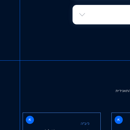
ל בטיחות פרואקטיבי
רה על תפעול בטוח ויעיל
תאגידית
ליב״ה