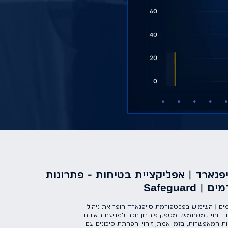
פגארד | אפליקציית בטיחות - פתרונות
Safeguar
ם | השימוש בפלטפורמת סייפגארד הופך את ניהול
דידותי למשתמש. ומספק פיתרון חכם למניעת תאונות
ות המאפשרות, בזמן אמת, זיהוי והפחתת סיכונים עם