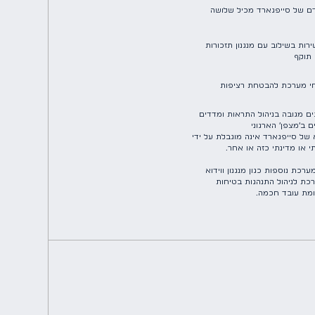
ם של סייפגארד מכיל שלושה
רות בשילוב עם מנגנון תזכורות
תוקף
ווחי מערכת להבטחת רציפות
ים מגובה בניהול התראות ומדדים
 ב׳מצפן׳ הארגוני
של סייפגארד אינה מוגבלת על ידי
 או מדינתי כזה או אחר.
ת נוספות כגון מנגנון ווידוא
רכת לניהול התנהגות בטיחות
שומת עובד חכמה.