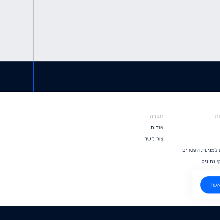
ות
חברה
אודות
צור קשר
 למניעת הפסדים
 נתונים
שר
ר המסופק למטרות מידע, וייתכן שלא יהיה מלא, מדויק או מעודכן. אנא עיין בהסכם הלקוח שלך