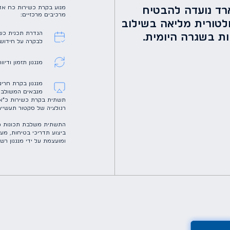
רד נועדה להבטיח
מנוע בקרת כשירות כח אד
מרכיבים מרכזיים:
לטורית מליאה בשילוב
הגדרת תכנית כשי
ת בשגרה היומית.
לבקרה על חידוש 
מנגנון תזמון ודי
מנגנון בקרת חריג
מנבאים המשולבים
תשתית בקרת כשירות כ״א 
רגולציה של סקטור תעשייתי
התשתית משלבת תכונות מערכ
ביצוע תדריכי בטיחות, מע
ומועצמת על ידי מנגנון ר