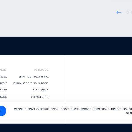
פלטפורמה
תוכני
בקרת כשירות כח אדם
מצפן
בקרת כשירות קבלני משנה
ליב״ה
חישה וניטור
תכנית
ניהול בטיחות
ממשקי
בקרת כשירות ציוד
משים בעוגיות באתר שלנו. בהמשך גלישה באתר, את/ה מסכים/ה לאישור שימוש
א
יות.
Terms & Conditions
Privacy Policy
כל מידע או תוכן המופיעים כאן הם תקצי