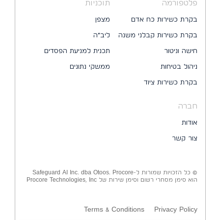
פלטפורמה
תוכניות
בקרת כשירות כח אדם
מצפן
בקרת כשירות קבלני משנה
ליב״ה
חישה וניטור
תכנית למניעת הפסדים
ניהול בטיחות
ממשקי נתונים
בקרת כשירות ציוד
חברה
אודות
צור קשר
© כל הזכויות שמורות ל-Safeguard AI Inc. dba Otoos. Procore
הוא סימן מסחרי רשום וסימן שירות של Procore Technologies, Inc
Terms & Conditions
Privacy Policy