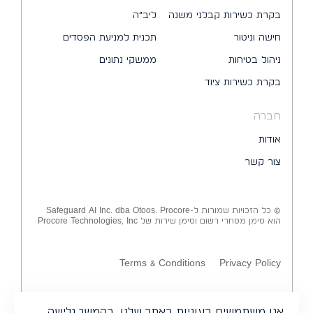
בקרת כשירות קבלני משנה
ליב״ה
חישה וניטור
תכנית למניעת הפסדים
ניהול בטיחות
ממשקי נתונים
בקרת כשירות ציוד
חברה
אודות
צור קשר
© כל הזכויות שמורות ל-Safeguard AI Inc. dba Otoos. Procore
הוא סימן מסחרי רשום וסימן שירות של Procore Technologies, Inc
Terms & Conditions
Privacy Policy
אנו משתמשים בעוגיות באתר שלנו. בהמשך גלישה