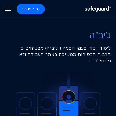
קבע פגישה
ליב״ה
פלטפורמה
לימודי יסוד בענף הבניה ( ליב״ה) מבטיחים כי
תוכניות
בקרת כשירות כח אדם
תרבות הבטיחות ממשיכה באתר העבודה ולא
מתחילה בו
מצפן
בלוג
בקרת כשירות קבלני משנה
ליב״ה
אודות
חישה וניטור
תכנית למניעת הפסדים
צור קשר
ניהול בטיחות