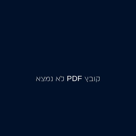
ממשקי נתונים
בקרת כשירות ציוד
קובץ PDF לא נמצא