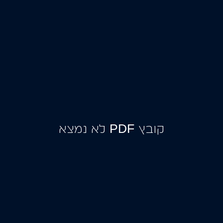
ממשקי נתונים
בקרת כשירות ציוד
קובץ PDF לא נמצא