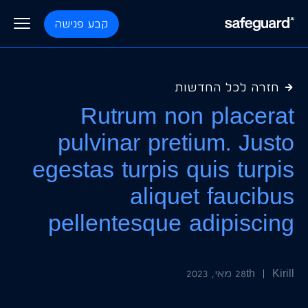
קבע פגישה
פלטפורמה
חזרה לכל החדשות
Rutrum non placerat
pulvinar pretium. Justo
תוכניות
בקרת כשירות כח אדם
egestas turpis quis turpis
מצפן
aliquet faucibus
בלוג
בקרת כשירות קבלני משנה
pellentesque adipiscing
ליב״ה
אודות
חישה וניטור
Kirill
|
28th מאי, 2023
תכנית למניעת הפסדים
צור קשר
ניהול בטיחות