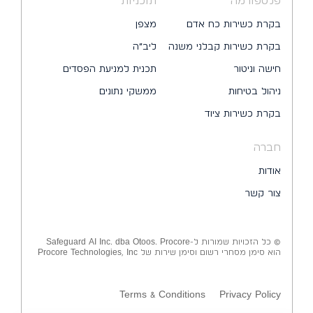
פלטפורמה
תוכניות
בקרת כשירות כח אדם
מצפן
בקרת כשירות קבלני משנה
ליב״ה
חישה וניטור
תכנית למניעת הפסדים
ניהול בטיחות
ממשקי נתונים
בקרת כשירות ציוד
חברה
אודות
צור קשר
© כל הזכויות שמורות ל-Safeguard AI Inc. dba Otoos. Procore
הוא סימן מסחרי רשום וסימן שירות של Procore Technologies, Inc
Terms & Conditions
Privacy Policy