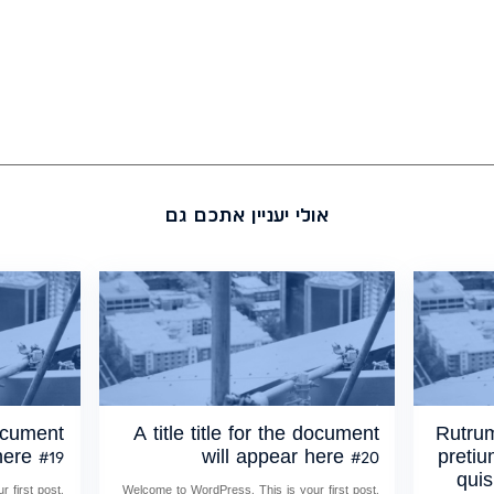
אולי יעניין אתכם גם
document
A title title for the document
Rutrum
here #19
will appear here #20
pretiu
quis
 first post.
Welcome to WordPress. This is your first post.