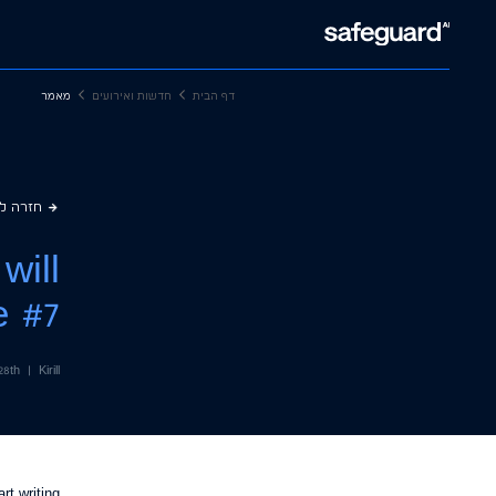
דף הבית
חדשות ואירועים
מאמר
חזרה ל
will
e #7
Kirill
|
28th מאי, 023
t writing!