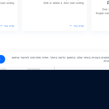
start writing!
Edit or delete it, then start writing!
Duis 
feugiat ma
קרא עוד
קרא עוד
משים בעוגיות באתר שלנו. בהמשך גלישה באתר, את/ה מסכים/ה לאישור שימוש
א
יות.
פלטפורמה
תוכני
בקרת כשירות כח אדם
מצפן
בקרת כשירות קבלני משנה
ליב״ה
חישה וניטור
תכנית
ניהול בטיחות
ממשקי
בקרת כשירות ציוד
Terms & Conditions
Privacy Policy