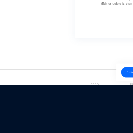
Edit or delete it, then 
שר
ות
חברה
אודות
צור קשר
 למניעת הפסדים
 נתונים