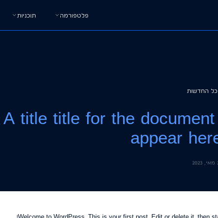
פלטפורמה
תוכניות
כל החדשות
A title title for the document 
appear her
2
Welcome to WordPress. This is your first post. Edit or delete it, then star