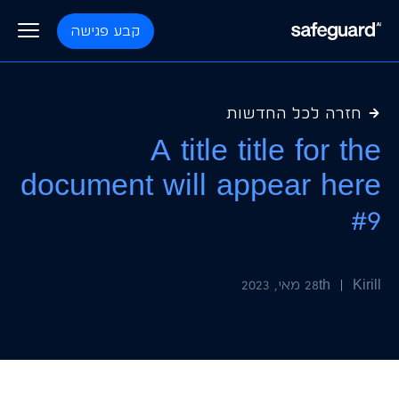
קבע פגישה
פלטפורמה
חזרה לכל החדשות
A title title for the
document will appear here
תוכניות
בקרת כשירות כח אדם
#9
מצפן
בלוג
בקרת כשירות קבלני משנה
Kirill
|
28th מאי, 2023
ליב״ה
אודות
חישה וניטור
תכנית למניעת הפסדים
צור קשר
ניהול בטיחות