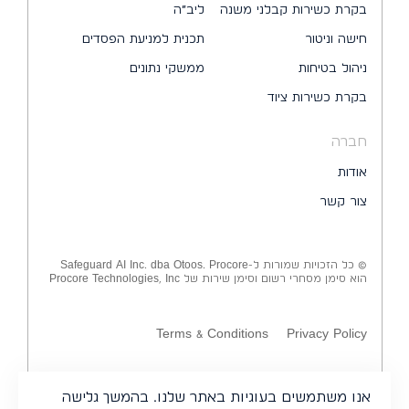
בקרת כשירות קבלני משנה
ליב״ה
חישה וניטור
תכנית למניעת הפסדים
ניהול בטיחות
ממשקי נתונים
בקרת כשירות ציוד
חברה
אודות
צור קשר
© כל הזכויות שמורות ל-Safeguard AI Inc. dba Otoos. Procore
הוא סימן מסחרי רשום וסימן שירות של Procore Technologies, Inc
Terms & Conditions
Privacy Policy
אנו משתמשים בעוגיות באתר שלנו. בהמשך גלישה