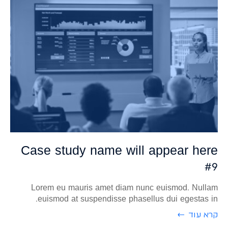
Case study name will appear here
#9
Lorem eu mauris amet diam nunc euismod. Nullam
euismod at suspendisse phasellus dui egestas in.
קרא עוד