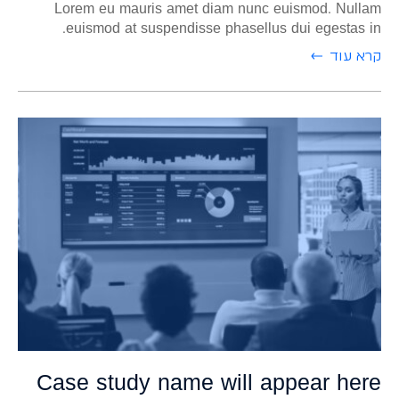
Lorem eu mauris amet diam nunc euismod. Nullam
euismod at suspendisse phasellus dui egestas in.
קרא עוד
התחברות
Case study name will appear here